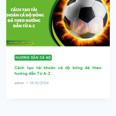
HƯỚNG DẪN CÁ ĐỘ
Cách tạo tài khoản cá độ bóng đá theo
hướng dẫn Từ A-Z
admin
14/12/2024