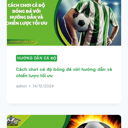
HƯỚNG DẪN CÁ ĐỘ
Cách chơi cá độ bóng đá với hướng dẫn và
chiến lược tối ưu
admin
14/12/2024