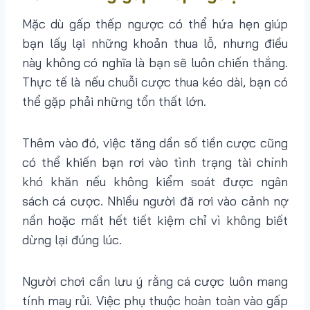
Mặc dù gấp thếp ngược có thể hứa hẹn giúp
bạn lấy lại những khoản thua lỗ, nhưng điều
này không có nghĩa là bạn sẽ luôn chiến thắng.
Thực tế là nếu chuỗi cược thua kéo dài, bạn có
thể gặp phải những tổn thất lớn.
Thêm vào đó, việc tăng dần số tiền cược cũng
có thể khiến bạn rơi vào tình trạng tài chính
khó khăn nếu không kiểm soát được ngân
sách cá cược. Nhiều người đã rơi vào cảnh nợ
nần hoặc mất hết tiết kiệm chỉ vì không biết
dừng lại đúng lúc.
Người chơi cần lưu ý rằng cá cược luôn mang
tính may rủi. Việc phụ thuộc hoàn toàn vào gấp