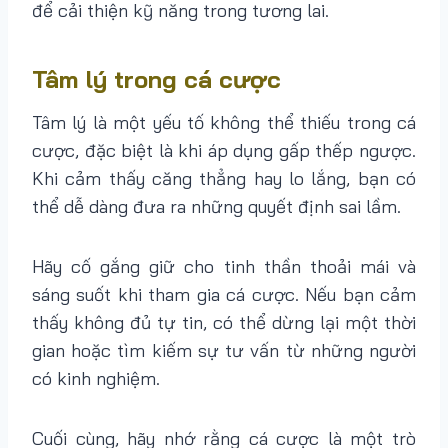
để cải thiện kỹ năng trong tương lai.
Tâm lý trong cá cược
Tâm lý là một yếu tố không thể thiếu trong cá
cược, đặc biệt là khi áp dụng gấp thếp ngược.
Khi cảm thấy căng thẳng hay lo lắng, bạn có
thể dễ dàng đưa ra những quyết định sai lầm.
Hãy cố gắng giữ cho tinh thần thoải mái và
sáng suốt khi tham gia cá cược. Nếu bạn cảm
thấy không đủ tự tin, có thể dừng lại một thời
gian hoặc tìm kiếm sự tư vấn từ những người
có kinh nghiệm.
Cuối cùng, hãy nhớ rằng cá cược là một trò