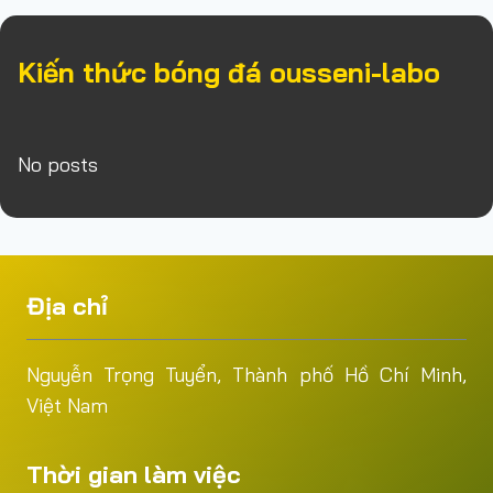
Kiến thức bóng đá ousseni-labo
No posts
Địa chỉ
Nguyễn Trọng Tuyển, Thành phố Hồ Chí Minh,
Việt Nam
Thời gian làm việc