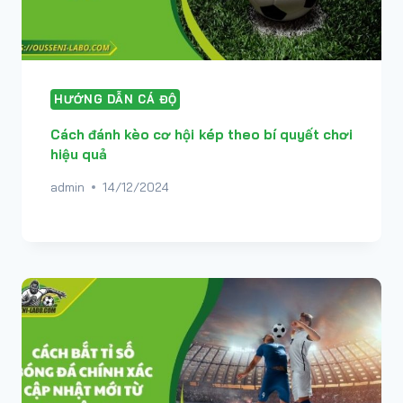
HƯỚNG DẪN CÁ ĐỘ
Cách đánh kèo cơ hội kép theo bí quyết chơi
hiệu quả
admin
14/12/2024