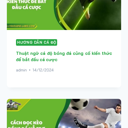
HƯỚNG DẪN CÁ ĐỘ
Thuật ngữ cá độ bóng đá củng cố kiến thức
để bắt đầu cá cược
admin
14/12/2024