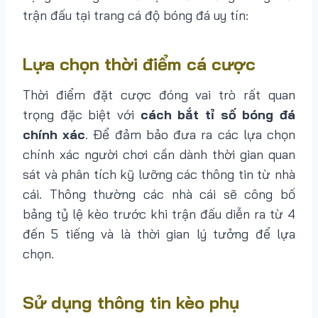
trận đấu tại trang cá độ bóng đá uy tín:
Lựa chọn thời điểm cá cược
Thời điểm đặt cược đóng vai trò rất quan
trọng đặc biệt với
cách bắt tỉ số bóng đá
chính xác
. Để đảm bảo đưa ra các lựa chọn
chính xác người chơi cần dành thời gian quan
sát và phân tích kỹ lưỡng các thông tin từ nhà
cái. Thông thường các nhà cái sẽ công bố
bảng tỷ lệ kèo trước khi trận đấu diễn ra từ 4
đến 5 tiếng và là thời gian lý tưởng để lựa
chọn.
Sử dụng thông tin kèo phụ