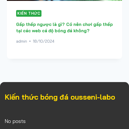
KIẾN THỨC
Gấp thếp ngược là gì? Có nên chơi gấp thếp
tại các web cá độ bóng đá không?
admin
18/10/2024
Kiến thức bóng đá ousseni-labo
No posts