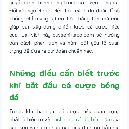
quyết định thành công trong cá cược bóng đá.
Đối với người mới việc học cách dự đoán tỉ số
không chỉ mang lại cơ hội thắng lớn mà còn
giúp bạn xây dựng chiến lược cá cược hiệu
quả. Bài viết này ousseni-labo.com sẽ hướng
dẫn cách phân tích và nắm bắt yếu tố quan
trọng để đưa ra dự đoán chuẩn xác.
Những điều cần biết trước
khi bắt đầu cá cược bóng
đá
Trước khi tham gia cá cược điều quan trọng
nhất là hiểu rõ về
cách chơi cá độ bóng đá
của
các kèo và nắm chắc các quy định cơ bản mà