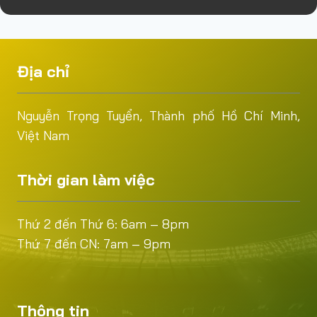
Địa chỉ
Nguyễn Trọng Tuyển, Thành phố Hồ Chí Minh,
Việt Nam
Thời gian làm việc
Thứ 2 đến Thứ 6: 6am – 8pm
Thứ 7 đến CN: 7am – 9pm
Thông tin