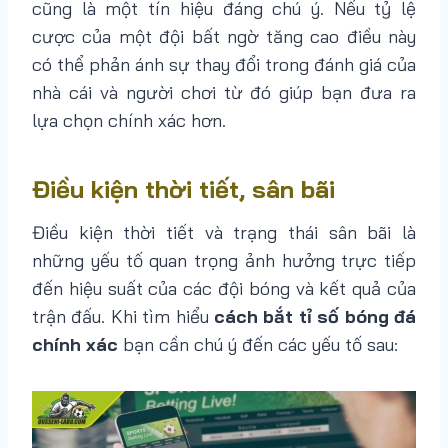
cũng là một tín hiệu đáng chú ý. Nếu tỷ lệ
cược của một đội bất ngờ tăng cao điều này
có thể phản ánh sự thay đổi trong đánh giá của
nhà cái và người chơi từ đó giúp bạn đưa ra
lựa chọn chính xác hơn.
Điều kiện thời tiết, sân bãi
Điều kiện thời tiết và trạng thái sân bãi là
những yếu tố quan trọng ảnh hưởng trực tiếp
đến hiệu suất của các đội bóng và kết quả của
trận đấu. Khi tìm hiểu
cách bắt tỉ số bóng đá
chính xác
bạn cần chú ý đến các yếu tố sau: