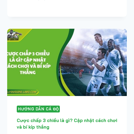
HƯỚNG DẪN CÁ ĐỘ
Cược chấp 3 chiều là gì? Cập nhật cách chơi
và bí kíp thắng