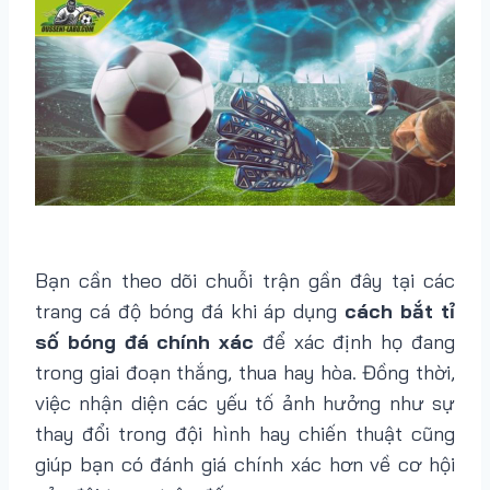
Nghiên cứu về đội bóng
Bạn cần theo dõi chuỗi trận gần đây tại các
trang cá độ bóng đá khi áp dụng
cách bắt tỉ
số bóng đá chính xác
để xác định họ đang
trong giai đoạn thắng, thua hay hòa. Đồng thời,
việc nhận diện các yếu tố ảnh hưởng như sự
thay đổi trong đội hình hay chiến thuật cũng
giúp bạn có đánh giá chính xác hơn về cơ hội