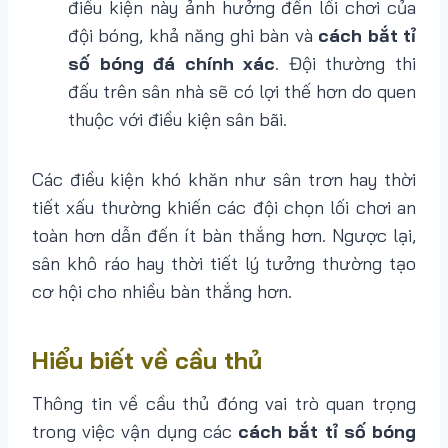
điều kiện này ảnh hưởng đến lối chơi của
đội bóng, khả năng ghi bàn và
cách bắt tỉ
số bóng đá chính xác
. Đội thường thi
đấu trên sân nhà sẽ có lợi thế hơn do quen
thuộc với điều kiện sân bãi.
Các điều kiện khó khăn như sân trơn hay thời
tiết xấu thường khiến các đội chọn lối chơi an
toàn hơn dẫn đến ít bàn thắng hơn. Ngược lại,
sân khô ráo hay thời tiết lý tưởng thường tạo
cơ hội cho nhiều bàn thắng hơn.
Hiểu biết về cầu thủ
Thông tin về cầu thủ đóng vai trò quan trọng
trong việc vận dụng các
cách bắt tỉ số bóng