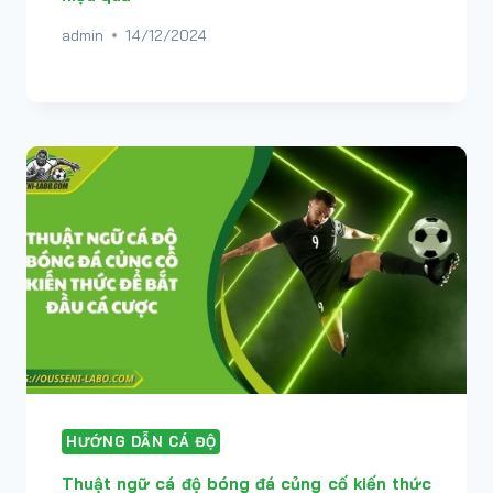
admin
14/12/2024
HƯỚNG DẪN CÁ ĐỘ
Thuật ngữ cá độ bóng đá củng cố kiến thức