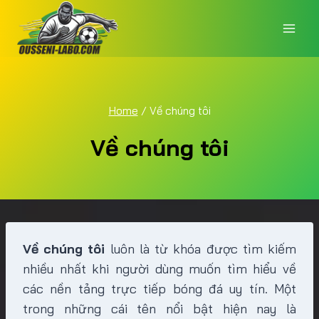
Skip
to
content
Home
/
Về chúng tôi
Về chúng tôi
Về chúng tôi
luôn là từ khóa được tìm kiếm
nhiều nhất khi người dùng muốn tìm hiểu về
các nền tảng trực tiếp bóng đá uy tín. Một
trong những cái tên nổi bật hiện nay là