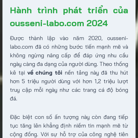
Hành trình phát triển của
ousseni-labo.com 2024
Được thành lập vào năm 2020, ousseni-
labo.com đã có những bước tiến mạnh mẽ và
không ngừng nâng cấp để đáp ứng nhu cầu
ngày càng đa dạng của người dùng. Theo thống
kê tại
về chúng tôi
nền tảng này đã thu hút
hơn 5 triệu người dùng với hơn 1,2 triệu lượt
truy cập mỗi ngày như các trang cá độ bóng
đá.
Đặc biệt con số ấn tượng này còn đang tiếp
tục tăng lên khẳng định niềm tin mạnh mẽ từ
cộng đồng. Với sự hỗ trợ của công nghệ tiên